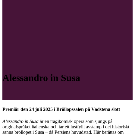
Alessandro in Susa
Premiär den 24 juli 2025 i Bröllopssalen på Vadstena slott
Alessandro in Susa
är en tragikomisk opera som sjungs på
originalspråket italienska och tar ett lustfyllt avstamp i det historiskt
sanna bröllopet i Susa – då Persiens huvudstad. Här berättas om