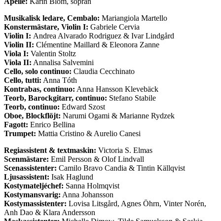
Apelle:
Karin Blom, sopran
Musikalisk ledare, Cembalo:
Mariangiola Martello
Konstermästare, Violin I:
Gabriele Cervia
Violin I:
Andrea Alvarado Rodriguez & Ivar Lindgård
Violin II:
Clémentine Maillard & Eleonora Zanne
Viola I:
Valentin Stoltz
Viola II:
Annalisa Salvemini
Cello, solo continuo:
Claudia Cecchinato
Cello, tutti:
Anna Tóth
Kontrabas, continuo:
Anna Hansson Klevebäck
Teorb, Barockgitarr, continuo:
Stefano Stabile
Teorb, continuo:
Edward Szost
Oboe, Blockflöjt:
Narumi Ogami & Marianne Rydzek
Fagott:
Enrico Bellina
Trumpet:
Mattia Cristino & Aurelio Canesi
Regiassistent & textmaskin:
Victoria S. Elmas
Scenmästare:
Emil Persson & Olof Lindvall
Scenassistenter:
Camilo Bravo Candia & Tintin Källqvist
Ljusassistent:
Isak Haglund
Kostymateljéchef:
Sanna Holmqvist
Kostymansvarig:
Anna Johansson
Kostymassistenter:
Lovisa Litsgård, Agnes Öhrn, Vinter Norén,
Anh Dao & Klara Andersson