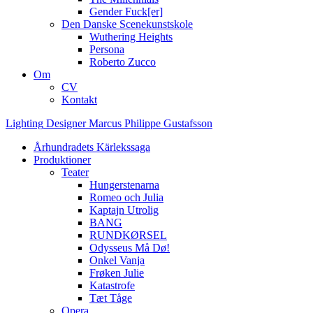
Gender Fuck[er]
Den Danske Scenekunstskole
Wuthering Heights
Persona
Roberto Zucco
Om
CV
Kontakt
Lighting
Designer
Marcus
Philippe
Gustafsson
Århundradets Kärlekssaga
Produktioner
Teater
Hungerstenarna
Romeo och Julia
Kaptajn Utrolig
BANG
RUNDKØRSEL
Odysseus Må Dø!
Onkel Vanja
Frøken Julie
Katastrofe
Tæt Tåge
Opera