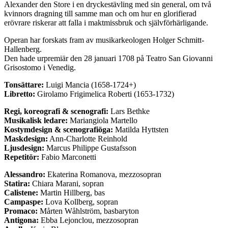
Alexander den Store i en dryckestävling med sin general, om två
kvinnors dragning till samme man och om hur en glorifierad
erövrare riskerar att falla i maktmissbruk och självförhärligande.
Operan har forskats fram av musikarkeologen Holger Schmitt-
Hallenberg.
Den hade urpremiär den 28 januari 1708 på Teatro San Giovanni
Grisostomo i Venedig.
Tonsättare:
Luigi Mancia (1658-1724+)
Libretto:
Girolamo Frigimelica Roberti (1653-1732)
Regi, koreografi & scenografi:
Lars Bethke
Musikalisk ledare:
Mariangiola Martello
Kostymdesign & scenografiöga:
Matilda Hyttsten
Maskdesign:
Ann-Charlotte Reinhold
Ljusdesign:
Marcus Philippe Gustafsson
Repetitör:
Fabio Marconetti
Alessandro:
Ekaterina Romanova, mezzosopran
Statira:
Chiara Marani, sopran
Calistene:
Martin Hillberg, bas
Campaspe:
Lova Kollberg, sopran
Promaco:
Mårten Wåhlström, basbaryton
Antigona:
Ebba Lejonclou, mezzosopran