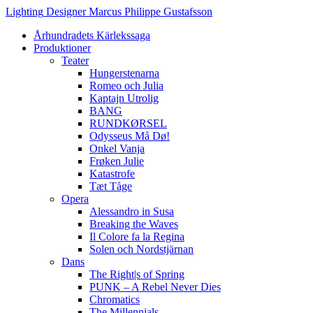
Hoppa
Lighting
Designer
Marcus
Philippe
Gustafsson
till
Århundradets Kärlekssaga
innehåll
Produktioner
Teater
Hungerstenarna
Romeo och Julia
Kaptajn Utrolig
BANG
RUNDKØRSEL
Odysseus Må Dø!
Onkel Vanja
Frøken Julie
Katastrofe
Tæt Tåge
Opera
Alessandro in Susa
Breaking the Waves
Il Colore fa la Regina
Solen och Nordstjärnan
Dans
The Right|s of Spring
PUNK – A Rebel Never Dies
Chromatics
The Millennials