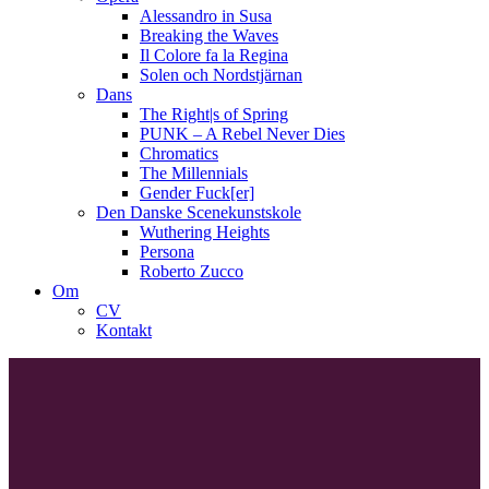
Alessandro in Susa
Breaking the Waves
Il Colore fa la Regina
Solen och Nordstjärnan
Dans
The Right|s of Spring
PUNK – A Rebel Never Dies
Chromatics
The Millennials
Gender Fuck[er]
Den Danske Scenekunstskole
Wuthering Heights
Persona
Roberto Zucco
Om
CV
Kontakt