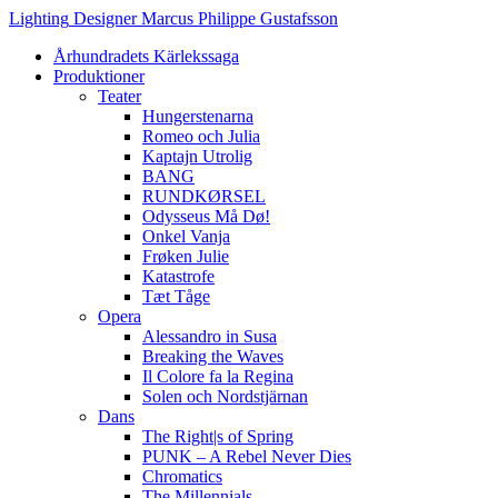
Hoppa
Lighting
Designer
Marcus
Philippe
Gustafsson
till
Århundradets Kärlekssaga
innehåll
Produktioner
Teater
Hungerstenarna
Romeo och Julia
Kaptajn Utrolig
BANG
RUNDKØRSEL
Odysseus Må Dø!
Onkel Vanja
Frøken Julie
Katastrofe
Tæt Tåge
Opera
Alessandro in Susa
Breaking the Waves
Il Colore fa la Regina
Solen och Nordstjärnan
Dans
The Right|s of Spring
PUNK – A Rebel Never Dies
Chromatics
The Millennials