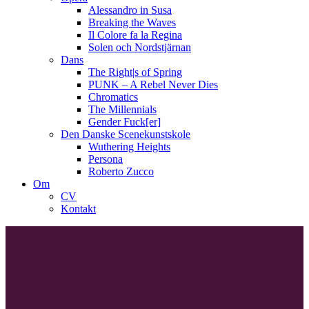
Alessandro in Susa
Breaking the Waves
Il Colore fa la Regina
Solen och Nordstjärnan
Dans
The Right|s of Spring
PUNK – A Rebel Never Dies
Chromatics
The Millennials
Gender Fuck[er]
Den Danske Scenekunstskole
Wuthering Heights
Persona
Roberto Zucco
Om
CV
Kontakt