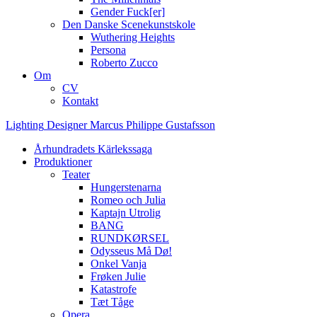
Gender Fuck[er]
Den Danske Scenekunstskole
Wuthering Heights
Persona
Roberto Zucco
Om
CV
Kontakt
Lighting
Designer
Marcus
Philippe
Gustafsson
Århundradets Kärlekssaga
Produktioner
Teater
Hungerstenarna
Romeo och Julia
Kaptajn Utrolig
BANG
RUNDKØRSEL
Odysseus Må Dø!
Onkel Vanja
Frøken Julie
Katastrofe
Tæt Tåge
Opera