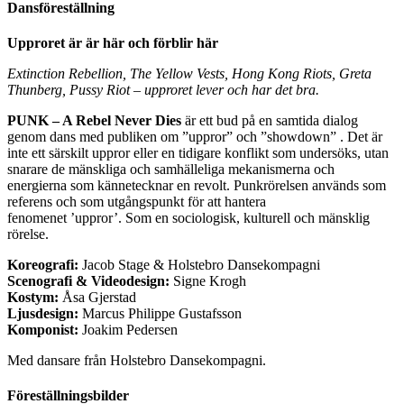
Dansföreställning
Upproret är är här och förblir här
Extinction Rebellion, The Yellow Vests, Hong Kong Riots, Greta
Thunberg, Pussy Riot – upproret lever och har det bra.
PUNK – A Rebel Never Dies
är ett bud på en samtida dialog
genom dans med publiken om ”uppror” och ”showdown” . Det är
inte ett särskilt uppror eller en tidigare konflikt som undersöks, utan
snarare de mänskliga och samhälleliga mekanismerna och
energierna som kännetecknar en revolt. Punkrörelsen används som
referens och som utgångspunkt för att hantera
fenomenet ’uppror’. Som en sociologisk, kulturell och mänsklig
rörelse.
Koreografi:
Jacob Stage & Holstebro Dansekompagni
Scenografi & Videodesign:
Signe Krogh
Kostym:
Åsa Gjerstad
Ljusdesign:
Marcus Philippe Gustafsson
Komponist:
Joakim Pedersen
Med dansare från Holstebro Dansekompagni.
Föreställningsbilder