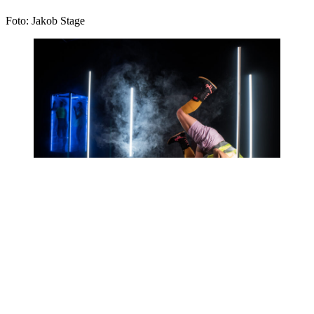
Foto: Jakob Stage
marcusgustafsson5@hotmail.com
+46-(0)731 48 49 18
Godkänd för FA-skatt
© 2026 Lighting Designer Marcus Philippe Gustafsson. Byggt med
WordPress och
temat Mesmerize