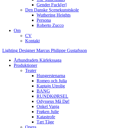
Gender Fuck[er]
Den Danske Scenekunstskole
Wuthering Heights
Persona
Roberto Zucco
Om
CV
Kontakt
Lighting
Designer
Marcus
Philippe
Gustafsson
Århundradets Kärlekssaga
Produktioner
Teater
Hungerstenarna
Romeo och Julia
Kaptajn Utrolig
BANG
RUNDKØRSEL
Odysseus Må Dø!
Onkel Vanja
Frøken Julie
Katastrofe
Tæt Tåge
Opera