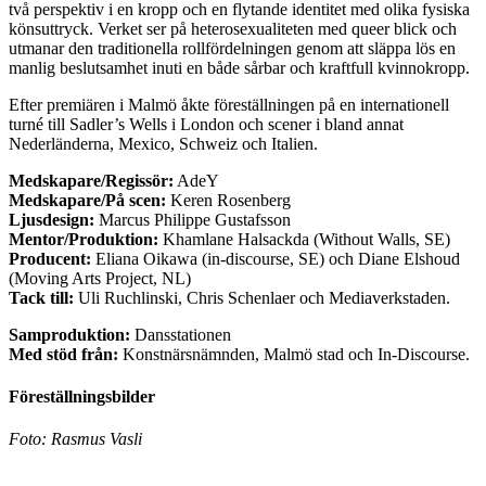
två perspektiv i en kropp och en flytande identitet med olika fysiska
könsuttryck. Verket ser på heterosexualiteten med queer blick och
utmanar den traditionella rollfördelningen genom att släppa lös en
manlig beslutsamhet inuti en både sårbar och kraftfull kvinnokropp.
Efter premiären i Malmö åkte föreställningen på en internationell
turné till Sadler’s Wells i London och scener i bland annat
Nederländerna, Mexico, Schweiz och Italien.
Medskapare/Regissör:
AdeY
Medskapare/På scen:
Keren Rosenberg
Ljusdesign:
Marcus Philippe Gustafsson
Mentor/Produktion:
Khamlane Halsackda (Without Walls, SE)
Producent:
Eliana Oikawa (in-discourse, SE) och Diane Elshoud
(Moving Arts Project, NL)
Tack till:
Uli Ruchlinski, Chris Schenlaer och Mediaverkstaden.
Samproduktion:
Dansstationen
Med stöd från:
Konstnärsnämnden, Malmö stad och In-Discourse.
Föreställningsbilder
Foto: Rasmus Vasli