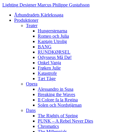
Hoppa
Lighting
Designer
Marcus
Philippe
Gustafsson
till
Århundradets Kärlekssaga
innehåll
Produktioner
Teater
Hungerstenarna
Romeo och Julia
Kaptajn Utrolig
BANG
RUNDKØRSEL
Odysseus Må Dø!
Onkel Vanja
Frøken Julie
Katastrofe
Tæt Tåge
Opera
Alessandro in Susa
Breaking the Waves
Il Colore fa la Regina
Solen och Nordstjärnan
Dans
The Right|s of Spring
PUNK – A Rebel Never Dies
Chromatics
The Millennials