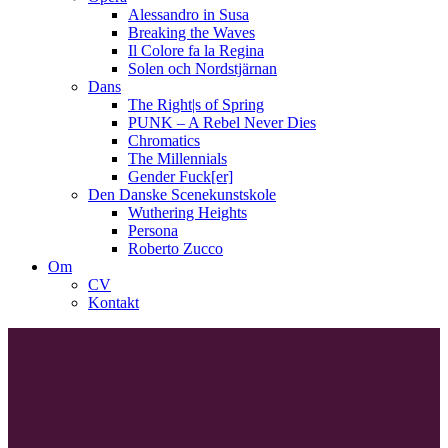
Alessandro in Susa
Breaking the Waves
Il Colore fa la Regina
Solen och Nordstjärnan
Dans
The Right|s of Spring
PUNK – A Rebel Never Dies
Chromatics
The Millennials
Gender Fuck[er]
Den Danske Scenekunstskole
Wuthering Heights
Persona
Roberto Zucco
Om
CV
Kontakt