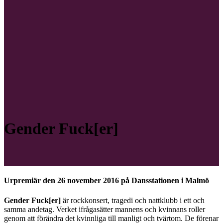
Gender Fuck[er]
Urpremiär den 26 november 2016 på Dansstationen i Malmö
Gender Fuck[er]
är rockkonsert, tragedi och nattklubb i ett och
samma andetag. Verket ifrågasätter mannens och kvinnans roller
genom att förändra det kvinnliga till manligt och tvärtom. De förenar