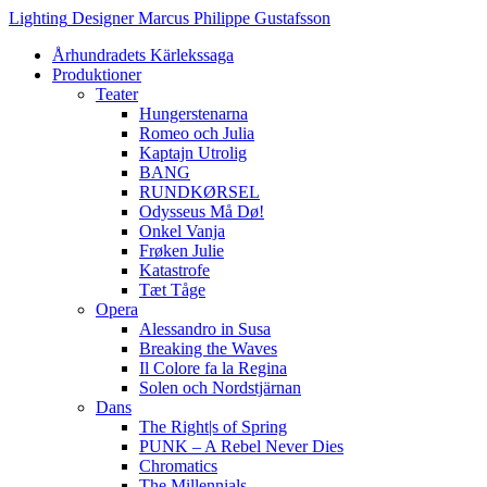
Hoppa
Lighting
Designer
Marcus
Philippe
Gustafsson
till
Århundradets Kärlekssaga
innehåll
Produktioner
Teater
Hungerstenarna
Romeo och Julia
Kaptajn Utrolig
BANG
RUNDKØRSEL
Odysseus Må Dø!
Onkel Vanja
Frøken Julie
Katastrofe
Tæt Tåge
Opera
Alessandro in Susa
Breaking the Waves
Il Colore fa la Regina
Solen och Nordstjärnan
Dans
The Right|s of Spring
PUNK – A Rebel Never Dies
Chromatics
The Millennials