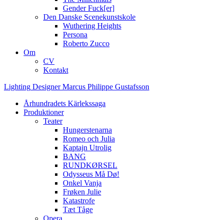
Gender Fuck[er]
Den Danske Scenekunstskole
Wuthering Heights
Persona
Roberto Zucco
Om
CV
Kontakt
Lighting
Designer
Marcus
Philippe
Gustafsson
Århundradets Kärlekssaga
Produktioner
Teater
Hungerstenarna
Romeo och Julia
Kaptajn Utrolig
BANG
RUNDKØRSEL
Odysseus Må Dø!
Onkel Vanja
Frøken Julie
Katastrofe
Tæt Tåge
Opera