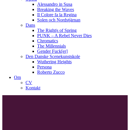
Alessandro in Susa
Breaking the Waves
Il Colore fa la Regina
Solen och Nordstjärnan
Dans
The Right|s of Spring
PUNK – A Rebel Never Dies
Chromatics
The Millennials
Gender Fuck[er]
Den Danske Scenekunstskole
Wuthering Heights
Persona
Roberto Zucco
Om
CV
Kontakt