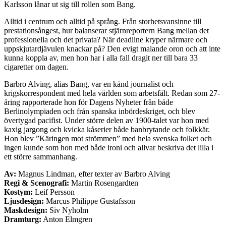
Karlsson lånar ut sig till rollen som Bang.
Alltid i centrum och alltid på språng. Från storhetsvansinne till
prestationsångest, hur balanserar stjärnreportern Bang mellan det
professionella och det privata? När deadline kryper närmare och
uppskjutardjävulen knackar på? Den evigt malande oron och att inte
kunna koppla av, men hon har i alla fall dragit ner till bara 33
cigaretter om dagen.
Barbro Alving, alias Bang, var en känd journalist och
krigskorrespondent med hela världen som arbetsfält. Redan som 27-
åring rapporterade hon för Dagens Nyheter från både
Berlinolympiaden och från spanska inbördeskriget, och blev
övertygad pacifist. Under större delen av 1900-talet var hon med
kaxig jargong och kvicka kåserier både banbrytande och folkkär.
Hon blev ”Käringen mot strömmen” med hela svenska folket och
ingen kunde som hon med både ironi och allvar beskriva det lilla i
ett större sammanhang.
Av:
Magnus Lindman, efter texter av Barbro Alving
Regi & Scenografi:
Martin Rosengardten
Kostym:
Leif Persson
Ljusdesign:
Marcus Philippe Gustafsson
Maskdesign:
Siv Nyholm
Dramturg:
Anton Elmgren