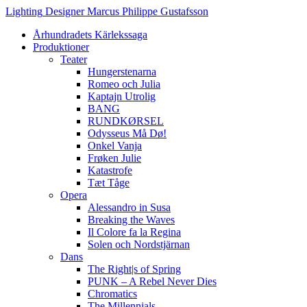
Hoppa
Lighting
Designer
Marcus
Philippe
Gustafsson
till
Århundradets Kärlekssaga
innehåll
Produktioner
Teater
Hungerstenarna
Romeo och Julia
Kaptajn Utrolig
BANG
RUNDKØRSEL
Odysseus Må Dø!
Onkel Vanja
Frøken Julie
Katastrofe
Tæt Tåge
Opera
Alessandro in Susa
Breaking the Waves
Il Colore fa la Regina
Solen och Nordstjärnan
Dans
The Right|s of Spring
PUNK – A Rebel Never Dies
Chromatics
The Millennials