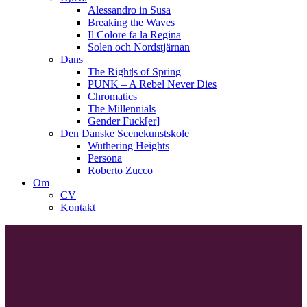
Alessandro in Susa
Breaking the Waves
Il Colore fa la Regina
Solen och Nordstjärnan
Dans
The Right|s of Spring
PUNK – A Rebel Never Dies
Chromatics
The Millennials
Gender Fuck[er]
Den Danske Scenekunstskole
Wuthering Heights
Persona
Roberto Zucco
Om
CV
Kontakt