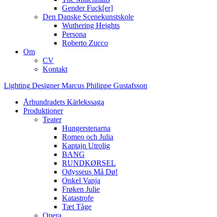
Gender Fuck[er]
Den Danske Scenekunstskole
Wuthering Heights
Persona
Roberto Zucco
Om
CV
Kontakt
Lighting
Designer
Marcus
Philippe
Gustafsson
Århundradets Kärlekssaga
Produktioner
Teater
Hungerstenarna
Romeo och Julia
Kaptajn Utrolig
BANG
RUNDKØRSEL
Odysseus Må Dø!
Onkel Vanja
Frøken Julie
Katastrofe
Tæt Tåge
Opera